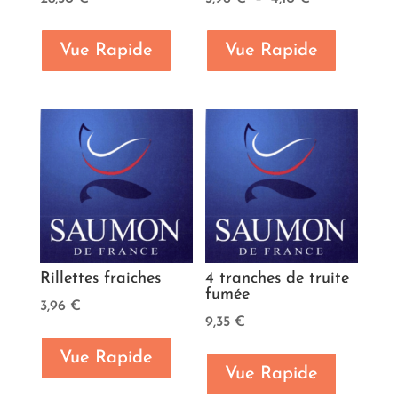
de
prix :
Vue Rapide
Vue Rapide
3,96 €
à
4,10 €
Rillettes fraiches
4 tranches de truite
fumée
3,96
€
9,35
€
Vue Rapide
Vue Rapide