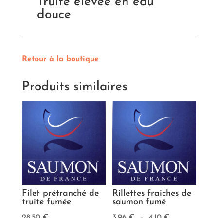
Truite élevée en eau
douce
Retour à la boutique
Produits similaires
Filet prétranché de
Rillettes fraiches de
truite fumée
saumon fumé
Plage
28,50
€
3,96
€
–
4,10
€