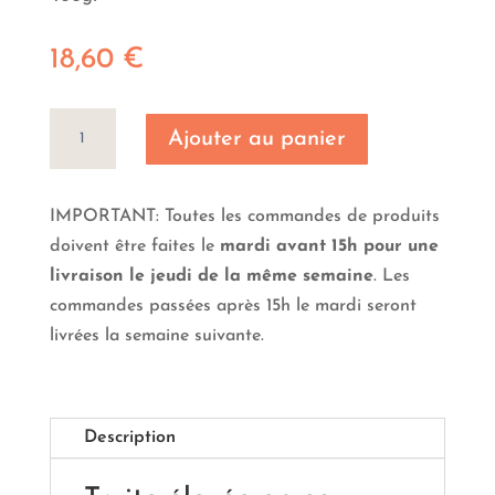
18,60
€
quantité
Ajouter au panier
de
10
tranches
IMPORTANT: Toutes les commandes de produits
de
doivent être faites le
mardi avant 15h pour une
truite
livraison le jeudi de la même semaine
. Les
fumée
commandes passées après 15h le mardi seront
livrées la semaine suivante.
Description