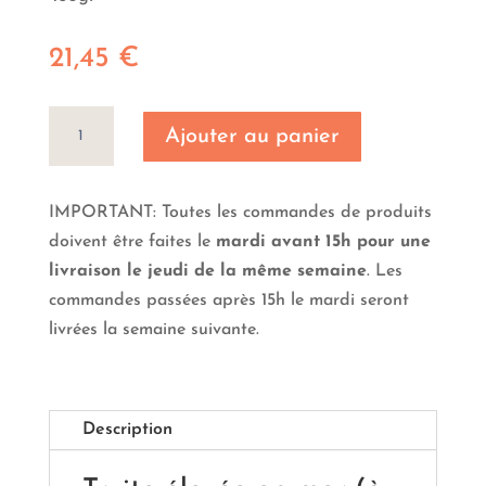
21,45
€
quantité
Ajouter au panier
de
10
tranches
IMPORTANT: Toutes les commandes de produits
de
doivent être faites le
mardi avant 15h pour une
truite
livraison le jeudi de la même semaine
. Les
fumée
commandes passées après 15h le mardi seront
livrées la semaine suivante.
Description