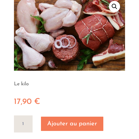
Le kilo
17,90
€
quantité
Ajouter au panier
de
Bouguignon