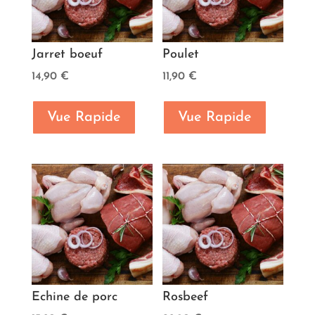
Jarret boeuf
Poulet
14,90
€
11,90
€
Vue Rapide
Vue Rapide
Echine de porc
Rosbeef