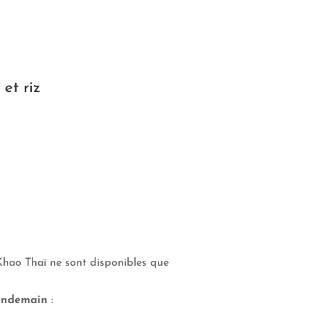
et riz
ao Thaï ne sont disponibles que
lendemain
: