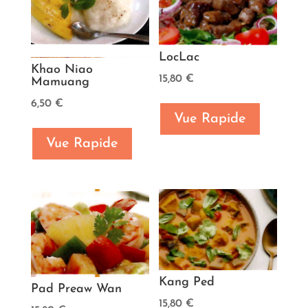
LocLac
Khao Niao
15,80
€
Mamuang
6,50
€
Vue Rapide
Vue Rapide
Kang Ped
Pad Preaw Wan
15,80
€