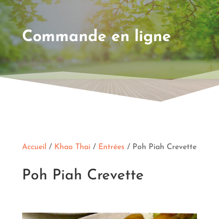
Commande en ligne
Accueil
/
Khao Thai
/
Entrées
/ Poh Piah Crevette
Poh Piah Crevette