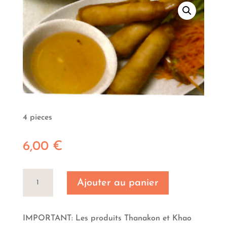
4 pieces
6,00
€
quantité
Ajouter au panier
de
Poh
Piah
IMPORTANT: Les produits Thanakon et Khao