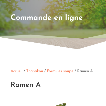
Commande en ligne
Accueil
/
Thanakon
/
Formules soupe
/ Ramen A
Ramen A