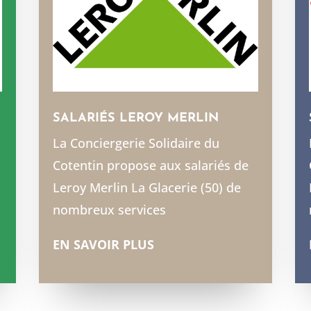
SALARIÉS LEROY MERLIN
La Conciergerie Solidaire du
Cotentin propose aux salariés de
Leroy Merlin La Glacerie (50) de
nombreux services
EN SAVOIR PLUS