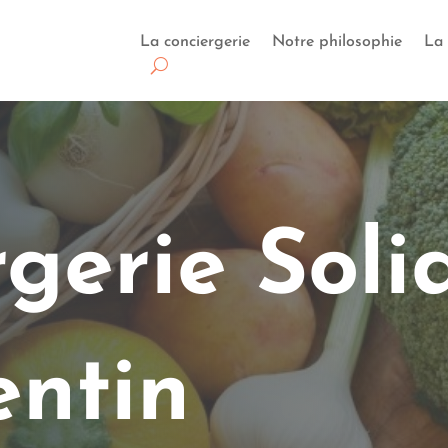
La conciergerie
Notre philosophie
La 
gerie Soli
entin