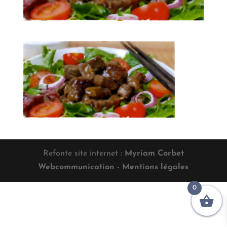
Refonte site internet :
Myriam Corbet
Webcommunication
-
Mentions légales
0