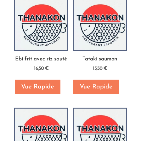
plus
récent
au
plus
ancien
Ebi frit avec riz sauté
Tataki saumon
16,50
€
15,50
€
Vue Rapide
Vue Rapide