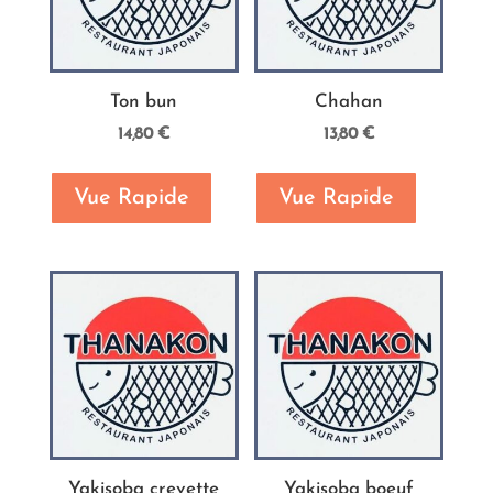
Ton bun
Chahan
14,80
€
13,80
€
Vue Rapide
Vue Rapide
Yakisoba crevette
Yakisoba boeuf