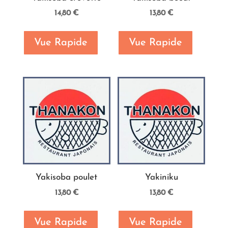
14,80
€
13,80
€
Vue Rapide
Vue Rapide
Yakisoba poulet
Yakiniku
13,80
€
13,80
€
Vue Rapide
Vue Rapide