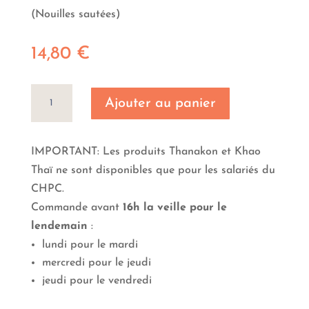
(Nouilles sautées)
14,80
€
quantité
Ajouter au panier
de
Yakisoba
crevette
IMPORTANT: Les produits Thanakon et Khao
Thaï ne sont disponibles que pour les salariés du
CHPC.
Commande avant
16h la veille pour le
lendemain
:
lundi pour le mardi
mercredi pour le jeudi
jeudi pour le vendredi