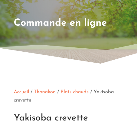
Commande en ligne
Accueil
/
Thanakon
/
Plats chauds
/ Yakisoba
crevette
Yakisoba crevette