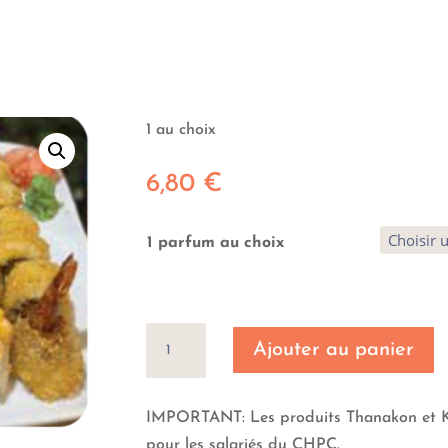
1 au choix
6,80
€
1 parfum au choix
quantité
Ajouter au panier
de
Snow
roll
IMPORTANT: Les produits Thanakon et Kh
8
pour les salariés du CHPC.