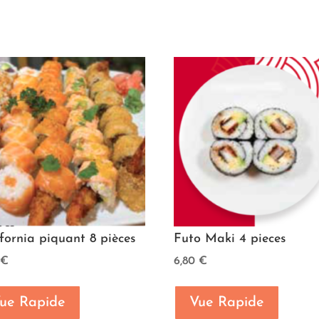
fornia piquant 8 pièces
Futo Maki 4 pieces
0
€
6,80
€
ue Rapide
Vue Rapide