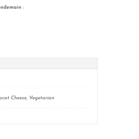
lendemain
:
ocat Cheese, Vegetarian