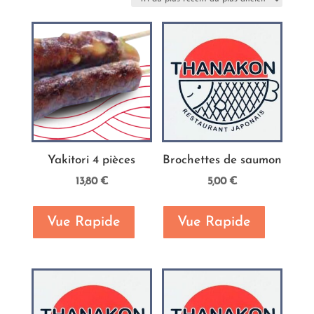
plus
récent
au
plus
ancien
Yakitori 4 pièces
Brochettes de saumon
13,80
€
5,00
€
Vue Rapide
Vue Rapide