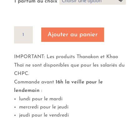
1 parfum au choix
quantité
Ajouter au panier
de
Crispy
8
IMPORTANT: Les produits Thanakon et Khao
pièces
Thaï ne sont disponibles que pour les salariés du
CHPC.
Commande avant
16h la veille pour le
lendemain
:
lundi pour le mardi
mercredi pour le jeudi
jeudi pour le vendredi