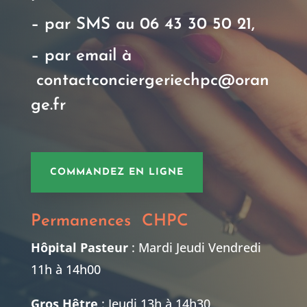
– par SMS au
06 43 30 50 21
,
– par email à
contactconciergeriechpc@oran
ge.fr
COMMANDEZ EN LIGNE
Permanences CHPC
Hôpital Pasteur
: Mardi Jeudi Vendredi
11h à 14h00
Gros Hêtre
: Jeudi 13h à 14h30