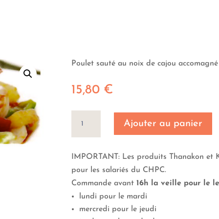
Poulet sauté au noix de cajou accomagné 
15,80
€
quantité
Ajouter au panier
de
Pad
Preaw
IMPORTANT: Les produits Thanakon et Kh
Wan
pour les salariés du CHPC.
Commande avant
16h la veille pour le 
lundi pour le mardi
mercredi pour le jeudi