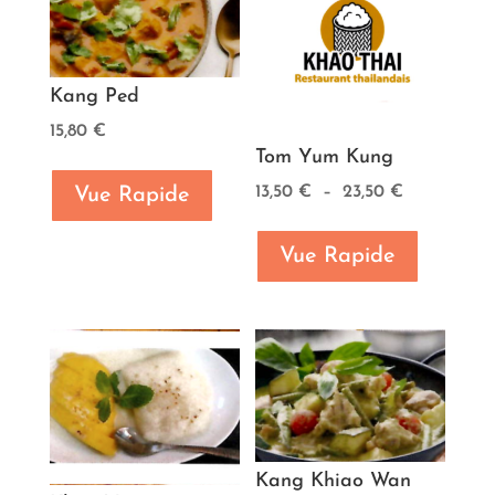
Kang Ped
15,80
€
Tom Yum Kung
Plage
13,50
€
–
23,50
€
Vue Rapide
de
prix :
Vue Rapide
13,50 €
à
23,50 €
Kang Khiao Wan