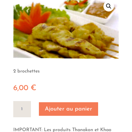
2 brochettes
6,00
€
quantité
Ajouter au panier
de
Poulet
satay
IMPORTANT: Les produits Thanakon et Khao