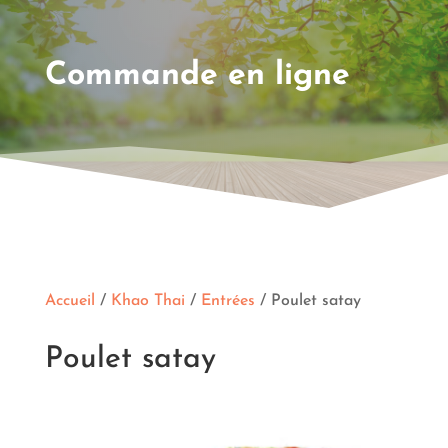
Commande en ligne
Accueil
/
Khao Thai
/
Entrées
/ Poulet satay
Poulet satay