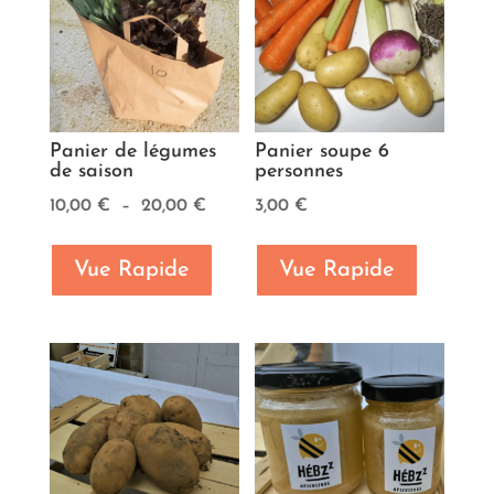
Panier de légumes
Panier soupe 6
de saison
personnes
Plage
10,00
€
–
20,00
€
3,00
€
de
prix :
Vue Rapide
Vue Rapide
10,00 €
à
20,00 €