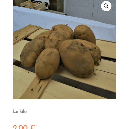
Le kilo
2,00
€