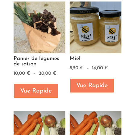
Panier de légumes
Miel
de saison
Plage
8,50
€
–
14,00
€
Plage
10,00
€
–
20,00
€
de
de
prix :
Vue Rapide
prix :
Vue Rapide
8,50 €
10,00 €
à
à
14,00 €
20,00 €