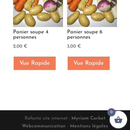
Panier soupe 4
Panier soupe 6
personnes
personnes
2,00
€
3,00
€
Vue Rapide
Vue Rapide
0
Refonte site internet :
Myriam Corbet
Webcommunication
-
Mentions légales