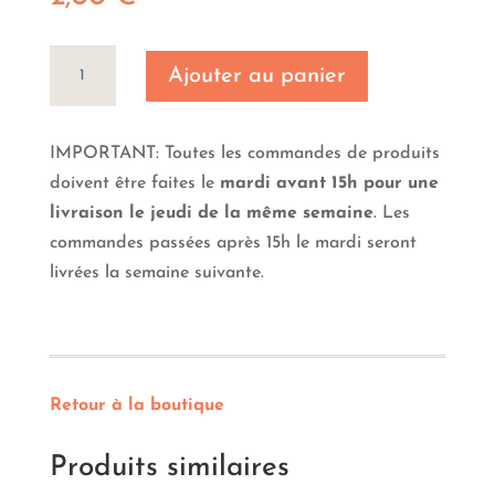
quantité
Ajouter au panier
de
Pommes
de
IMPORTANT: Toutes les commandes de produits
terre
doivent être faites le
mardi avant 15h pour une
livraison le jeudi de la même semaine
. Les
commandes passées après 15h le mardi seront
livrées la semaine suivante.
Retour à la boutique
Produits similaires