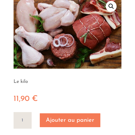
Le kilo
11,90
€
quantité
Ajouter au panier
de
Poulet