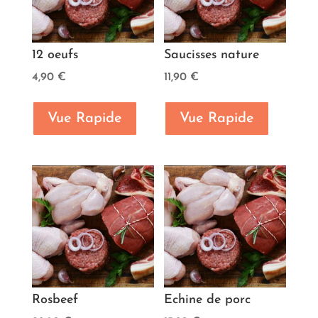
12 oeufs
Saucisses nature
4,90
€
11,90
€
Vue Rapide
Vue Rapide
Rosbeef
Echine de porc