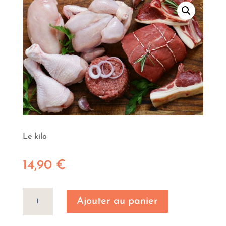
Le kilo
14,90
€
quantité
Ajouter au panier
de
Pintade